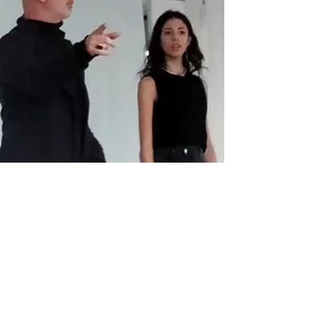
Durante questi giorni, Roberto Latini semina
molteplici domande sospese nell’aria, che
non vogliono risposte affrettate, né
tantomeno fisse; alcune di queste non
vogliono neanche risposte; come ci si pone
di fronte a una domanda apparentemente
banale a cui, in realtà, si rivela impossibile
rispondere? Una domanda che non cerca