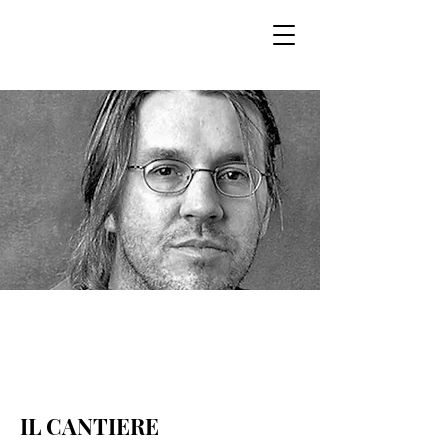
Cantiere per
attori e
drammaturghi.
Wallace/
IL CANTIERE
Ferracchiati/Ma