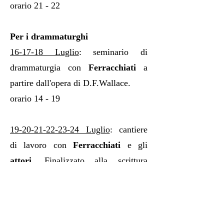
orario 21 - 22 ​
Per i drammaturghi
16-17-18 Luglio
: seminario di
drammaturgia con
Ferracchiati
a
partire dall'opera di D.F.Wallace.
orario 14 - 19
19-20-21-22-23-24
Luglio
: c
antiere
di lavoro con
Ferracchiati
e gli
attori
. Finalizzato alla scrittura
originale del testo che verrà
rappresentato in una prova finale.
orario 14-19